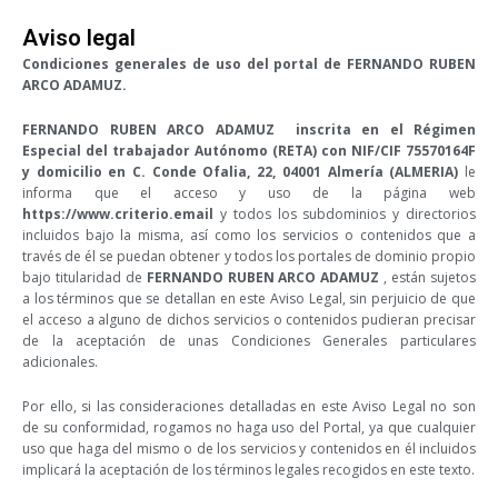
Ir
Aviso legal
al
Condiciones generales de uso del portal de FERNANDO RUBEN
contenido
ARCO ADAMUZ.
FERNANDO RUBEN ARCO ADAMUZ inscrita en el Régimen
Especial del trabajador Autónomo (RETA) con NIF/CIF 75570164F
y domicilio en C. Conde Ofalia, 22, 04001 Almería (ALMERIA)
le
informa que el acceso y uso de la página web
https://www.criterio.email
y todos los subdominios y directorios
incluidos bajo la misma, así como los servicios o contenidos que a
través de él se puedan obtener y todos los portales de dominio propio
bajo titularidad de
FERNANDO RUBEN ARCO ADAMUZ
, están sujetos
a los términos que se detallan en este Aviso Legal, sin perjuicio de que
el acceso a alguno de dichos servicios o contenidos pudieran precisar
de la aceptación de unas Condiciones Generales particulares
adicionales.
Por ello, si las consideraciones detalladas en este Aviso Legal no son
de su conformidad, rogamos no haga uso del Portal, ya que cualquier
uso que haga del mismo o de los servicios y contenidos en él incluidos
implicará la aceptación de los términos legales recogidos en este texto.