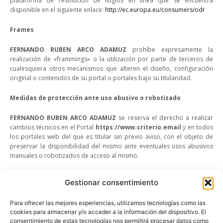
plataforma de resolución de litigios en línea que se encuentra
disponible en el siguiente enlace:
http://ec.europa.eu/consumers/odr
Frames
FERNANDO RUBEN ARCO ADAMUZ
prohíbe expresamente la
realización de «frammings» o la utilización por parte de terceros de
cualesquiera otros mecanismos que alteren el diseño, configuración
original o contenidos de su portal o portales bajo su titularidad.
Medidas de protección ante uso abusivo o robotizado
FERNANDO RUBEN ARCO ADAMUZ
se reserva el derecho a realizar
cambios técnicos en el Portal
https://www.criterio.email
y en todos
los portales web del que es titular sin previo aviso, con el objeto de
preservar la disponibilidad del mismo ante eventuales usos abusivos
manuales o robotizados de acceso al mismo.
Estadísticas de uso
Gestionar consentimiento
FERNANDO RUBEN ARCO ADAMUZ
informa de la utilización de
Para ofrecer las mejores experiencias, utilizamos tecnologías como las
Google Analytics en este portal.
cookies para almacenar y/o acceder a la información del dispositivo. El
consentimiento de estas tecnologías nos permitirá procesar datos como